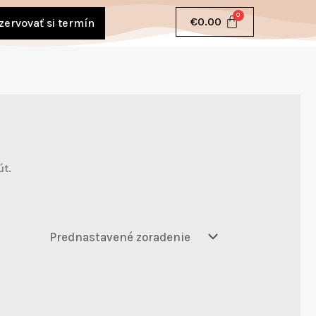
€
0.00
zervovať si termín
út.