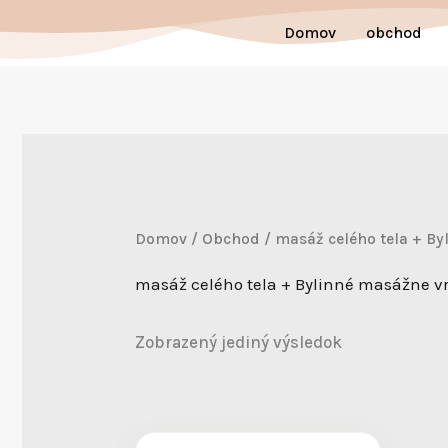
Preskočiť
Domov
obchod
na
obsah
Domov
/
Obchod
/ masáž celého tela + Byl
masáž celého tela + Bylinné masážne vre
Zobrazený jediný výsledok