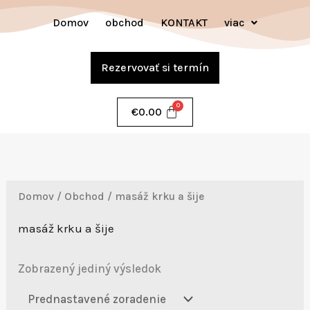
Preskočiť
Domov
obchod
KONTAKT
viac
na
obsah
Rezervovať si termín
€
0.00
Domov
/
Obchod
/ masáž krku a šije
masáž krku a šije
Zobrazený jediný výsledok